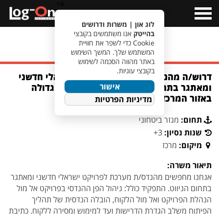
a>
Open
Menu
לוג און | משרות ודרושים
בהייטק
אנו משתמשים בקובצי
Cookie כדי לשפר את חוויית
מעבר לחיפוש משרות
המשתמש שלך. המשך השימוש
באתר מהווה הסכמה לשימוש
בקובצי עוגיות.
דרוש/ה מהנדס/ת מערכת לפרויקט ישראלי חדשני
אישור
ומאתגר בתחום הניווט בחברה ביטחונית גדולה
באזור המרכז
מדיניות הפרטיות
תחום:
מגזר ביטחוני
שנות נסיון:
3+
מיקום:
מרכז
תיאור משרה:
אנחנו מחפשים מהנדס/ת מערכת לפרויקט ישראלי חדשני ומאתגר
בתחום הניווט. התפקיד כולל: ניהול הפן ההנדסי בפרויקט אל מול
הנהלת הפרויקט ואל מול הלקוח, הובלה הנדסית של תהליך
הפיתוח משלב הגדרת הדרישות ועד למימוש ומסירה ללקוח. כתיבת