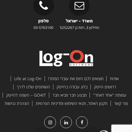
משרד – ישראל
טלפון
החילזון 3, רמת גן 5252267
03-5763100
אודות
מוצאים לכם היום את עובדי המחר!
Life at Log-On
דרושים הייטק
בלוג עבודה בהייטק
השותפים שלנו לדרך
עמותת "אחד לאחד"
מבצע חבר מביא חבר
GO4IT – השמה להייטק
צור קשר
תקנון האתר, תנאי השימוש ומדיניות הפרטיות
הצהרת נגישות