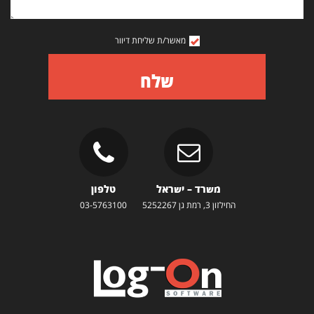
מאשר/ת שליחת דיוור
שלח
משרד – ישראל
טלפון
החילזון 3, רמת גן 5252267
03-5763100