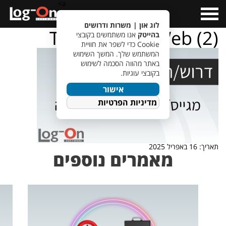
a>
Open
Menu
לוג און | משרות ודרושים
TempletJobsWeb (2)
בהייטק
אנו משתמשים בקובצי
Cookie כדי לשפר את חוויית
המשתמש שלך. המשך השימוש
באתר מהווה הסכמה לשימוש
בקובצי עוגיות.
אישור
מדיניות הפרטיות
תאריך: 16 באפריל 2025
מאמרים נוספים