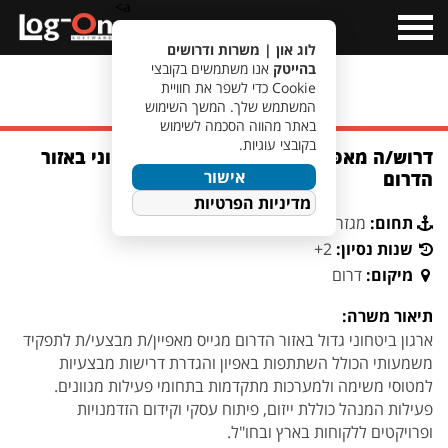
a>
Open
Menu
לוג און | משרות ודרושים
בהייטק
אנו משתמשים בקובצי
Cookie כדי לשפר את חוויית
מעבר לחיפוש משרות
המשתמש שלך. המשך השימוש
באתר מהווה הסכמה לשימוש
בקובצי עוגיות.
דרוש/ה מאפיין/ת מבצעי/ת לארגון ביטחוני באזור
אישור
הדרום
מדיניות הפרטיות
תחום:
מגזר ביטחוני
שנות נסיון:
2+
מיקום:
דרום
תיאור משרה:
ארגון ביטחוני גדול באזור הדרום מגייס מאפיין/ת מבצעי/ת לתפקיד
משמעותי הכולל השתתפות באפיון והגדרת דרישות מבצעיות
למטוסי משימה ולמערכות מתקדמות בתחומי פעילות מגוונים.
פעילות המנהל כוללת ייזום, פיתוח עסקי וקידום הזדמנויות
ופרויקטים ללקוחות בארץ ובחו"ל.