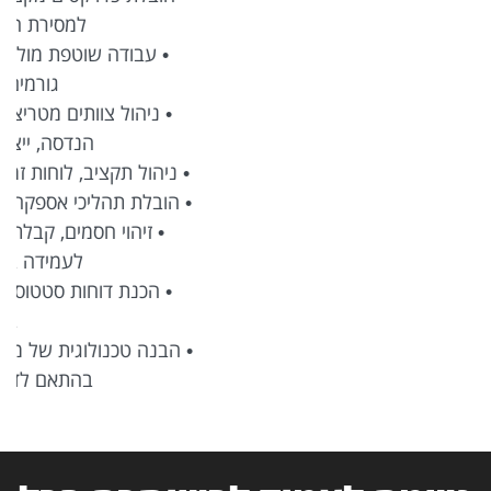
למסירת המערכת ללקוח.
• עבודה שוטפת מול לקוחות בארץ ובחו"ל, כולל
גורמים ביטחוניים.
• ניהול צוותים מטריציוניים והובלת ממשקים מול
הנדסה, ייצור, רכש וספקים.
• ניהול תקציב, לוחות זמנים, תכולות וסיכוני הפרויקט.
• הובלת תהליכי אספקה, אינטגרציה ומסירת מערכות.
• זיהוי חסמים, קבלת החלטות והנעת תהליכים
לעמידה ביעדי הפרויקט.
• הכנת דוחות סטטוס והצגת התקדמות להנהלה
בכירה.
• הבנה טכנולוגית של מערכות מורכבות ומתן פתרונות
בהתאם לדרישות הפרויקט.