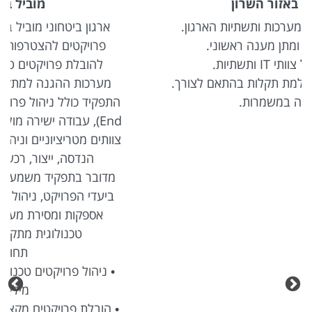
מוביל באזור המרכז
ארגון ביטחוני מוביל באזור המרכז מגייס מנהל/ת
פרויקטים להצטרפות למפעל הנדסה ומערכות,
להובלת פרויקטים טכנולוגיים מורכבים בתחום
מערכות ההגנה למתקנים קריטיים בארץ ובעולם.
התפקיד כולל ניהול פרויקטים מקצה לקצה (End-to-
End), עבודה ישירה מול לקוחות בארץ ובחו"ל, הובלת
צוותים מטריציוניים וניהול ממשקים מגוונים מול גורמי
הנדסה, ייצור, רכש, ספקים וקבלני משנה.
מדובר בתפקיד משמעותי הכולל אחריות על עמידה
ביעדי הפרויקט, ניהול תקציב ולוחות זמנים, הובלת
אספקות ומסירת מערכות, תוך עבודה בסביבה
טכנולוגית מתקדמת ובעלת השפעה.
תחומי אחריות
• ניהול פרויקטים טכנולוגיים מורכבים בהיקפים של
מיליוני דולרים.
• הובלת פרויקטים מקצה לקצה – משלב התכנון ועד