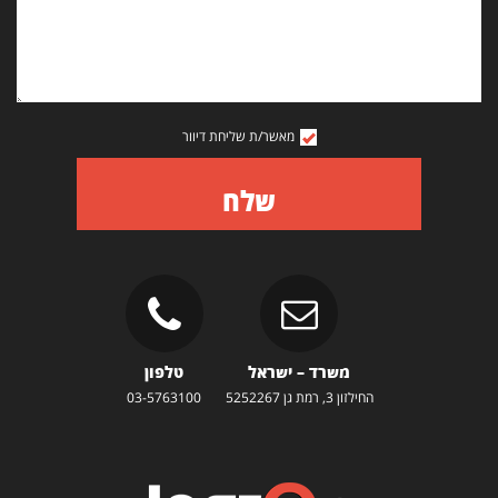
מאשר/ת שליחת דיוור
שלח
משרד – ישראל
טלפון
החילזון 3, רמת גן 5252267
03-5763100