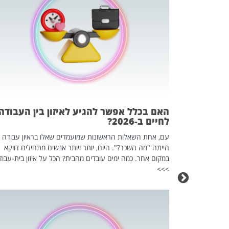
 המשחק
וא כלי שהופך
אז מה זה בדיוק
ים עליו? הכל
האם בכלל אפשר להגיע לאיזון בין העבודה
לחיים ב-2026?
עם, אחת השאלות הראשונות שמועמדים שאלו בראיון עבודה
הייתה "מה השכר?". היום, יותר ויותר אנשים מתחילים דווקא
במקום אחר. כמה ימים עובדים מהבית? הכל על איזון בית-עבוד
>>>
כה השקטה