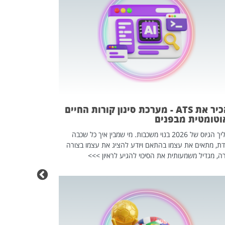
פוטרתם? כ
מה שנראה מצד א
וזו אולי הנקוד
מחוץ לארגון: פיטורים ב־2026 הם ל
להכיר את ATS - מערכת סינון קורות החיים
וטומטית מבפנים
תהליך הגיוס של 2026 בנוי משכבות. מי שמבין איך כל שכבה
דת, מתאים את עצמו בהתאם ויודע להציג את עצמו בצורה
ה, מגדיל משמעותית את הסיכוי להגיע לראיון >>>
מחפשים עב
שכדאי לכם 