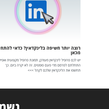
 לדעת להשתמש בזה?
 ב-2026, זו כתבה שהיא בגדר
רוצה יותר חשיפה בלינקדאין? כדאי להתחי
מכאן
יש לכם פרופיל לינקדאין מעודכן, תמונת פרופיל מקצועית ואפיל
התחלתם לפרסם מדי פעם פוסטים. זה לא יקרה ביום. כך
תחשפו את הלינקדאין שלכם לקהל >>>
נשמח