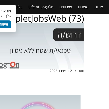
אודות
משרות
שירותים
Life at Log-On
בלוג
טבלאות
לוג און 
TempletJobsWeb (73)
שלך. המש
אישור
תאריך: 21 בדצמבר 2025