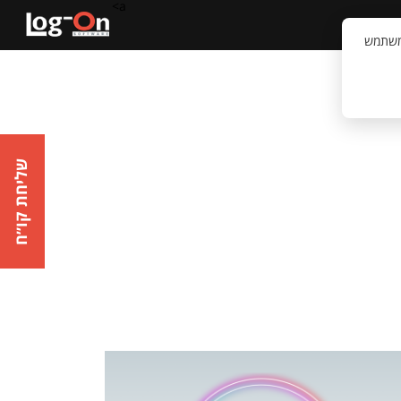
a>
קשר
וויית המשתמש
שליחת קו״ח