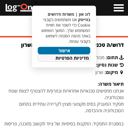
a>
Open
Menu
לוג און | משרות ודרושים
בהייטק
אנו משתמשים בקובצי
Cookie כדי לשפר את חוויית
מעבר לחיפוש משרות
המשתמש שלך. המשך השימוש
באתר מהווה הסכמה לשימוש
בקובצי עוגיות.
דרוש/ה טכנאי/ת לארגון ביטחוני באזור השרון
אישור
תחום:
מגזר ביטחוני
מדיניות הפרטיות
שנות נסיון:
מיקום:
שרון
תיאור משרה:
אנחנו מחפשים טכנאי/ת אחראי/ת ונמרץ/ת להצטרף לצוות שטח
וטכנולוגיה.
תפקיד המעניק בסיס מקצועי מצוין לקריירה עתידית בתחום
הטכנולוגיה וההנדסה.
במסגרת התפקיד: התקנות בסיסיות של ציוד תקשוב (תוכנה, פריסות