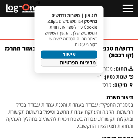
a>
Open
Menu
לוג און | משרות ודרושים
בהייטק
אנו משתמשים בקובצי
Cookie כדי לשפר את חוויית
מעבר לחיפוש משרות
המשתמש שלך. המשך השימוש
באתר מהווה הסכמה לשימוש
בקובצי עוגיות.
דרוש/ה טכנאי/ת הגירה לארגון ביטחוני באזור המרכז
אישור
(קו רכבת)
מדיניות הפרטיות
תחום:
מגזר ביטחוני
שנות נסיון:
1+
מיקום:
מרכז
תיאור משרה:
במסגרת התפקיד: עבודה בעמדות והכנת עמדות עבודה בכלל
הרשתות, הקמה והעתקת עמדות מחשב וטיפול ברשתות תקשורת
ובתקלות תקשורת. עבודה בשטח ויכולת להשתלב בתהליך העתקה
ותחזוקת חצי הציוד התקשובי.