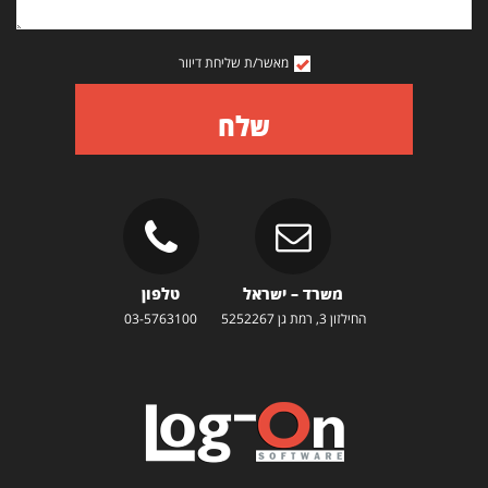
מאשר/ת שליחת דיוור
שלח
משרד – ישראל
טלפון
החילזון 3, רמת גן 5252267
03-5763100