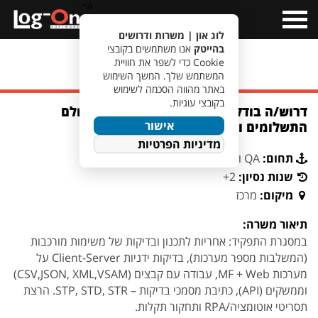
a>
Open
Menu
לוג און | משרות ודרושים
בהייטק
אנו משתמשים בקובצי
Cookie כדי לשפר את חוויית
מעבר לחיפוש משרות
המשתמש שלך. המשך השימוש
באתר מהווה הסכמה לשימוש
בקובצי עוגיות.
דרוש/ה בודק/ת תוכנה לחברה גדולה בעולם
אישור
התשלומים והפיננסים באזור המרכז
מדיניות הפרטיות
תחום:
QA ואוטומציה
שנות נסיון:
2+
מיקום:
מרכז
תיאור משרה:
במסגרת התפקיד: אחריות לתכנון ובדיקות של משימות מורכבות
(המשלבות מספר מערכות), בדיקות ידניות Client-Server על
מערכות MF + Web, עבודה עם קבצים (CSV,JSON, XML,VSAM)
וממשקים (API), כתיבת מסמכי בדיקות – STP, STD, STR. הרצת
תסריטי אוטומציה/RPA ותחקור תקלות.