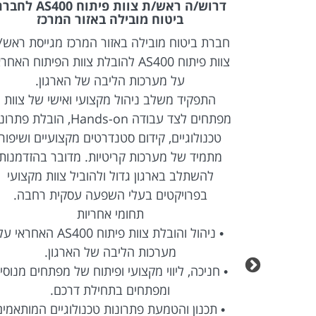
QA WEB לצוות הדיגיטל
דרוש/ה ראש/ת צוות פיתוח AS400 
ביב
ביטוח מובילה באזור המרכז
ארגון רפואי מוביל בתל אביב מגייס בודק/ת QA
חברת ביטוח מובילה באזור המרכז מגייסת ראש/
צוות פיתוח AS400 להובלת צוות הפיתוח האחר
 למערכות
על מערכות הליבה של הארגון.
דיגיטליות מתקדמות, עבודה בסביבת Agile,
התפקיד משלב ניהול מקצועי ואישי של צוות
חקור תקלות וליווי
מפתחים לצד עבודה Hands-on, הובלת פת
טכנולוגיים, קידום סטנדרטים מקצועיים ושיפור
 לעבוד על
מתמיד של מערכות קריטיות. מדובר בהזדמנות
 מקצועי
להשתלב בארגון גדול ולהוביל צוות מקצועי
.
בפרויקטים בעלי השפעה עסקית רחבה.
תחומי אחריות
סיס מסמכי
• ניהול והובלת צוות פיתוח AS400 האחראי 
מערכות הליבה של הארגון.
• חניכה, ליווי מקצועי ופיתוח של מפתחים מנוסי
ליכים חוצי
ומפתחים בתחילת דרכם.
• תכנון והטמעת פתרונות טכנולוגיים המותאמים