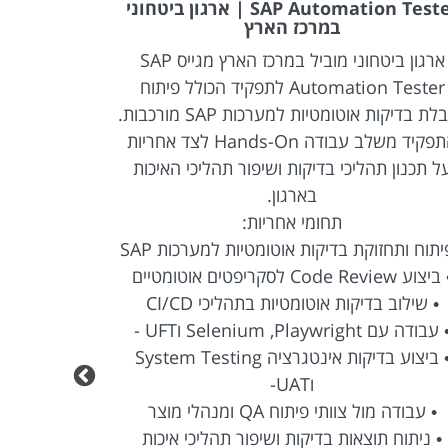
SAP Automation Tester | ארגון ביטחוני
במרכז הארץ
ארגון ביטחוני מוביל במרכז הארץ מגייס SAP
Automation Tester לתפקיד הכולל פיתוח
והובלת בדיקות אוטומטיות למערכות SAP מורכבות.
האוטומציה. 
התפקיד משלב עבודה Hands-On לצד אחריות
בדיקות אוט
ל תכנון תהליכי בדיקות ושיפור תהליכי האיכות
טכנולוגיו
בארגון.
פיתוח ו-QA לאורך מחזור 
תחומי אחריות:
יתוח ותחזוקת בדיקות אוטומטיות למערכות SAP
יצוע Code Review לסקריפטים אוטומטיים
• שילוב בדיקות אוטומטיות בתהליכי CI/CD
 עבודה עם Selenium ,Playwright וUFT -
• שילוב בד
• ביצוע בדיקות אינטגרציה System Testing
• כתיבת תרח
וUAT-
• ביצוע Code Review לסקריפטים אוטומטיים.
• עבודה מול צוותי פיתוח QA ומנהלי מוצר
• ניתוח תוצאות בדיקות ושיפור תהליכי איכות