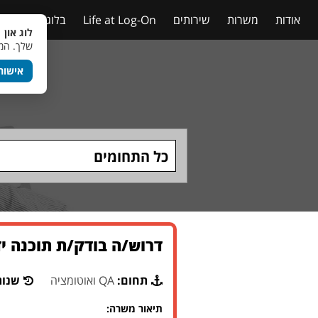
אודות
משרות
שירותים
Life at Log-On
בלוג
טבלאות
לוג און 
שלך. המש
אישור
כל התחומים
דרוש/ה בודק/ת תוכנה י
תחום:
QA ואוטומציה
שנות
תיאור משרה: