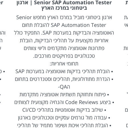
לחברת
Senior SAP Automation Tester | ארגון
ביטחוני במרכז הארץ
ת
ארגון ביטחוני מוביל במרכז הארץ מחפש Senior
אי
SAP Automation Tester להובלת תחום
האוטומציה והבדיקות במערכות SAP. התפקיד כולל
אחריות מקצועית על תהליכי הבדיקות, הובלת
רונות
פתרונות אוטומציה מתקדמים וליווי צוותים
ע
טכנולוגיים בפרויקטים מורכבים.
תחומי אחריות:
• הובלת תהליכי בדיקות ואוטומציה במערכות SAP
• פ
• הגדרת מתודולוגיות, תהליכים וסטנדרטים בתחום
• ב
הQA-
על
• פיתוח ותחזוקת תשתיות אוטומציה מתקדמות
•
• ביצוע Code Reviews והנחיה מקצועית לצוותים
ם
• שילוב בדיקות אוטומטיות בתהליכי CI/CD
• עבודה מול גורמים עסקיים וטכנולוגיים בארגון
• הובלת תהליכי איכות ושיפור מתמיד של תהליכי