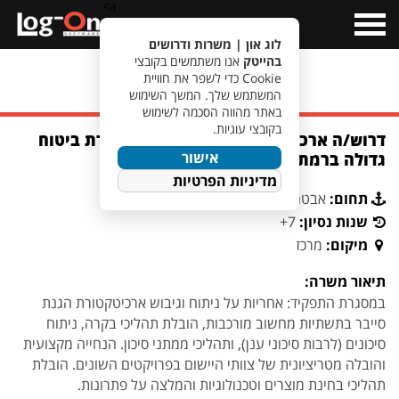
a>
Open
Menu
לוג און | משרות ודרושים
בהייטק
אנו משתמשים בקובצי
Cookie כדי לשפר את חוויית
מעבר לחיפוש משרות
המשתמש שלך. המשך השימוש
באתר מהווה הסכמה לשימוש
בקובצי עוגיות.
דרוש/ה ארכיטקט/ית אבטחת מידע לחברת ביטוח
אישור
גדולה ברמת החייל
מדיניות הפרטיות
תחום:
אבטחת מידע וסייבר
שנות נסיון:
7+
מיקום:
מרכז
תיאור משרה:
במסגרת התפקיד: אחריות על ניתוח וגיבוש ארכיטקטורת הגנת
סייבר בתשתיות מחשוב מורכבות, הובלת תהליכי בקרה, ניתוח
סיכונים (לרבות סיכוני ענן), ותהליכי ממתני סיכון. הנחייה מקצועית
והובלה מטריציונית של צוותי היישום בפרויקטים השונים. הובלת
תהליכי בחינת מוצרים וטכנולוגיות והמלצה על פתרונות.