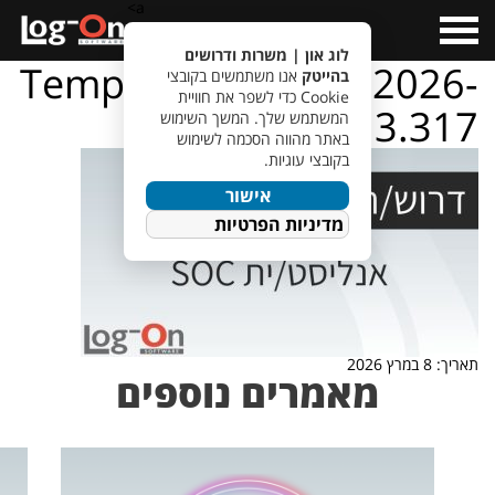
a>
Open
Menu
לוג און | משרות ודרושים
TempletJobsWeb – 2026-
בהייטק
אנו משתמשים בקובצי
Cookie כדי לשפר את חוויית
03-08T144913.317
המשתמש שלך. המשך השימוש
באתר מהווה הסכמה לשימוש
בקובצי עוגיות.
אישור
מדיניות הפרטיות
תאריך: 8 במרץ 2026
מאמרים נוספים