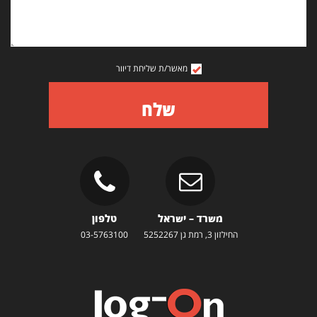
מאשר/ת שליחת דיוור
שלח
משרד – ישראל
טלפון
החילזון 3, רמת גן 5252267
03-5763100