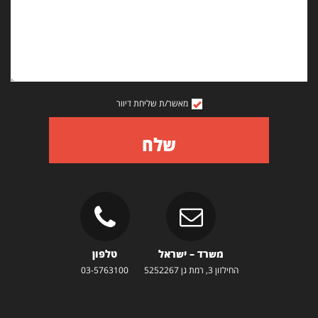
מאשר/ת שליחת דיוור
שלח
משרד – ישראל
טלפון
החילזון 3, רמת גן 5252267
03-5763100