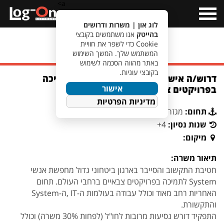
a>
Open
Menu
לוג און | משרות ודרושים
בהייטק
אנו משתמשים בקובצי
Cookie כדי לשפר את חוויית
מעבר לחיפוש משרות
המשתמש שלך. המשך השימוש
באתר מהווה הסכמה לשימוש
בקובצי עוגיות.
דרוש/ה איש/אשת System טכני/ת לתמיכה
אישור
בפרויקטים צבאיים ברחבי העולם
מדיניות הפרטיות
תחום:
מגזר ביטחוני
שנות נסיון:
4+
מיקום:
תיאור משרה:
חטיבת התקשוב והסייבר בארגון ביטחוני גדול מחפשת אנשי
System לתמיכה בפרויקטים צבאיים ברחבי העולם. תחום
האחריות רחב מאוד וכולל עבודה בעולמות ה-IT ,ה-System
והתקשורת.
התפקיד דורש נסיעות מרובות לחו"ל (לפחות 30% משרה) וכולל