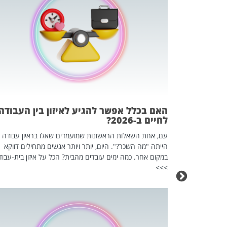
 המשחק
וא כלי שהופך
אז מה זה בדיוק
ים עליו? הכל
האם בכלל אפשר להגיע לאיזון בין העבודה
לחיים ב-2026?
עם, אחת השאלות הראשונות שמועמדים שאלו בראיון עבודה
הייתה "מה השכר?". היום, יותר ויותר אנשים מתחילים דווקא
במקום אחר. כמה ימים עובדים מהבית? הכל על איזון בית-עבוד
>>>
כה השקטה