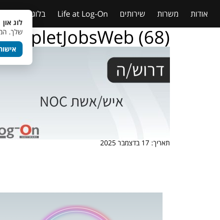
אודות
משרות
שירותים
Life at Log-On
בלוג
טבלאות
לוג און 
TempletJobsWeb (68)
שלך. המש
אישור
תאריך: 17 בדצמבר 2025