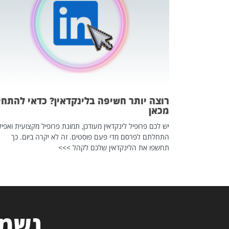
 לדעת להשתמש בזה?
 ב-2026, זו כתבה שהיא בגדר
רוצה יותר חשיפה בלינקדאין? כדאי להתחי
מכאן
יש לכם פרופיל לינקדאין מעודכן, תמונת פרופיל מקצועית ואפיל
התחלתם לפרסם מדי פעם פוסטים. זה לא יקרה ביום. כך
תחשפו את הלינקדאין שלכם לקהל >>>
נשמח