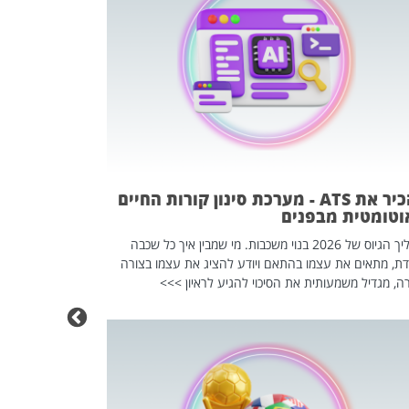
פוטרתם? כ
מה שנראה מצד א
וזו אולי הנקוד
מחוץ לארגון: פיטורים ב־2026 הם ל
להכיר את ATS - מערכת סינון קורות החיים
וטומטית מבפנים
תהליך הגיוס של 2026 בנוי משכבות. מי שמבין איך כל שכבה
דת, מתאים את עצמו בהתאם ויודע להציג את עצמו בצורה
ה, מגדיל משמעותית את הסיכוי להגיע לראיון >>>
מחפשים עב
שכדאי לכם 