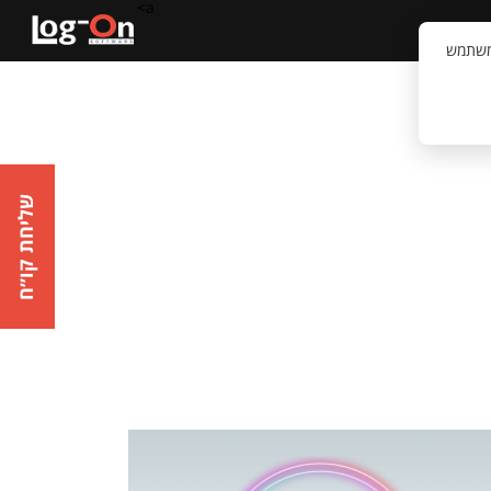
a>
קשר
וויית המשתמש
שליחת קו״ח