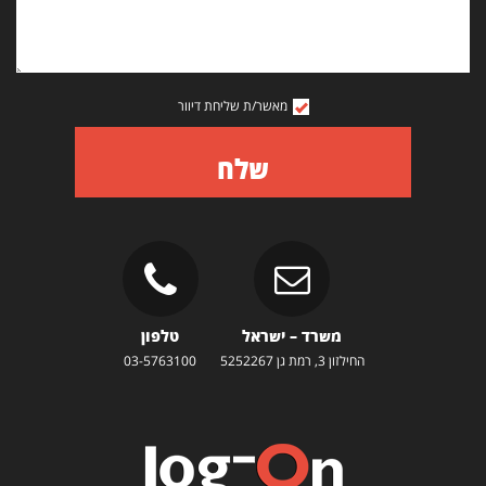
מאשר/ת שליחת דיוור
שלח
משרד – ישראל
טלפון
החילזון 3, רמת גן 5252267
03-5763100