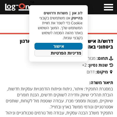
a>
Open
Menu
לוג און | משרות ודרושים
בהייטק
אנו משתמשים בקובצי
Cookie כדי לשפר את חוויית
מעבר לחיפוש משרות
המשתמש שלך. המשך השימוש
באתר מהווה הסכמה לשימוש
בקובצי עוגיות.
דרוש/ה איש/אשת שיווק ופיתוח עסקי לארגון
אישור
ביטחוני באזור הדרום
מדיניות הפרטיות
תחום:
מגזר ביטחוני
שנות נסיון:
2+
מיקום:
דרום
תיאור משרה:
במסגרת התפקיד: איתור, ניתוח ופיתוח הזדמנויות עסקיות חדשות,
הובלת תהליכי שיווק וחדירה לשווקים חדשים, הכנת חומרים
שיווקיים, מצגות ומסמכי מכרז. עבודה שוטפת מול לקוחות, שותפים
אסטרטגיים וגורמי ממשל בארץ ובחו״ל.
התפקיד משלב הבנה עסקית, עבודה מול גורמים טכנולוגיים וניהול