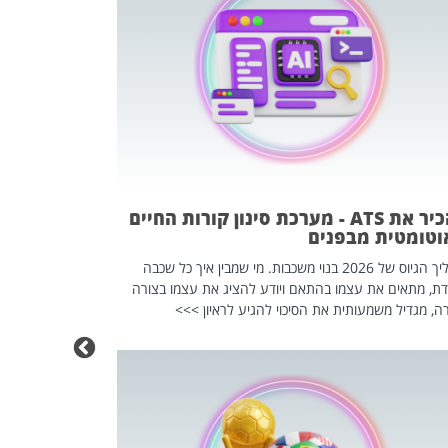
פוטרתם? כ
מה שנראה מצד א
וזו אולי הנקוד
מחוץ לארגון: פיטורים ב־2026 הם ל
להכיר את ATS - מערכת סינון קורות החיים
וטומטית מבפנים
תהליך הגיוס של 2026 בנוי משכבות. מי שמבין איך כל שכבה
דת, מתאים את עצמו בהתאם ויודע להציג את עצמו בצורה
ה, מגדיל משמעותית את הסיכוי להגיע לראיון >>>
מחפשים עב
שכדאי לכם 