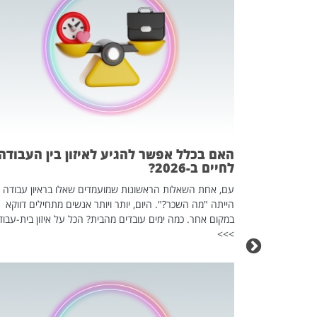
 המשחק
וא כלי שהופך
אז מה זה בדיוק
ים עליו? הכל
האם בכלל אפשר להגיע לאיזון בין העבודה
לחיים ב-2026?
עם, אחת השאלות הראשונות שמועמדים שאלו בראיון עבודה
הייתה "מה השכר?". היום, יותר ויותר אנשים מתחילים דווקא
במקום אחר. כמה ימים עובדים מהבית? הכל על איזון בית-עבוד
>>>
כה השקטה