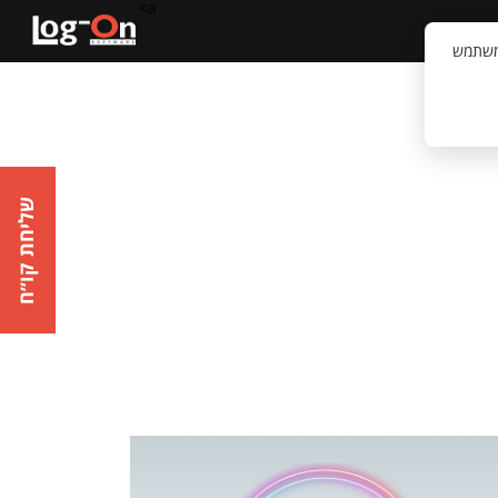
a>
קשר
וויית המשתמש
שליחת קו״ח