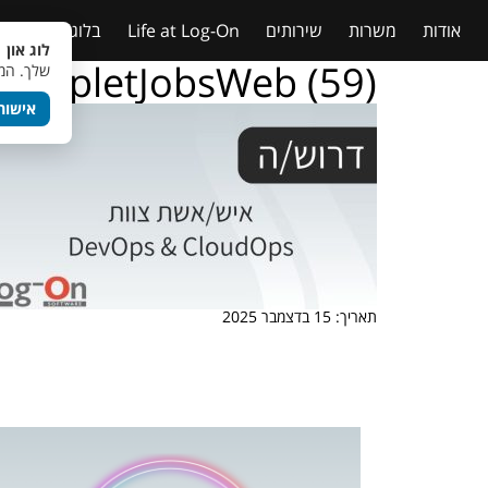
אודות
משרות
שירותים
Life at Log-On
בלוג
טבלאות
לוג און 
TempletJobsWeb (59)
שלך. המש
אישור
תאריך: 15 בדצמבר 2025