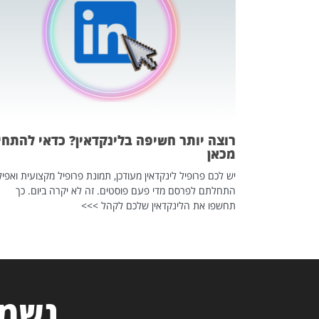
 לדעת להשתמש בזה?
 ב-2026, זו כתבה שהיא בגדר
רוצה יותר חשיפה בלינקדאין? כדאי להתחי
מכאן
יש לכם פרופיל לינקדאין מעודכן, תמונת פרופיל מקצועית ואפיל
התחלתם לפרסם מדי פעם פוסטים. זה לא יקרה ביום. כך
תחשפו את הלינקדאין שלכם לקהל >>>
נשמח