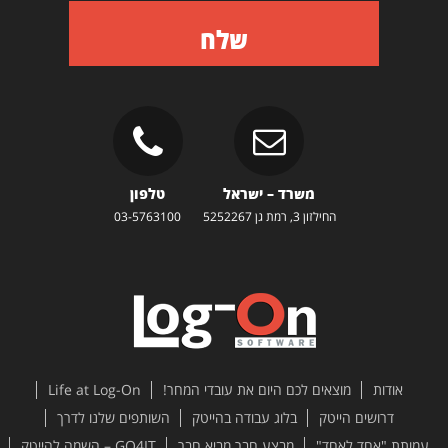
שלח
משרד – ישראל
טלפון
החילזון 3, רמת גן 5252267
03-5763100
אודות
מוצאים לכם היום את עובדי המחר!
Life at Log-On
דרושים הייטק
בלוג עבודה בהייטק
השותפים שלנו לדרך
עמותת "אחד לאחד"
מבצע חבר מביא חבר
GO4IT – השמה להייטק