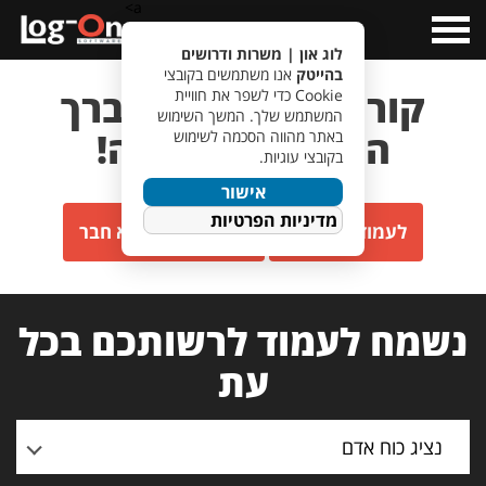
a>
Open
Menu
לוג און | משרות ודרושים
בהייטק
אנו משתמשים בקובצי
קורות החיים של חברך
Cookie כדי לשפר את חוויית
המשתמש שלך. המשך השימוש
התקבלו בהצלחה!
באתר מהווה הסכמה לשימוש
בקובצי עוגיות.
אישור
מדיניות הפרטיות
לעמוד המשרות
לעמוד חבר מביא חבר
נשמח לעמוד לרשותכם בכל
עת
נציג כוח אדם