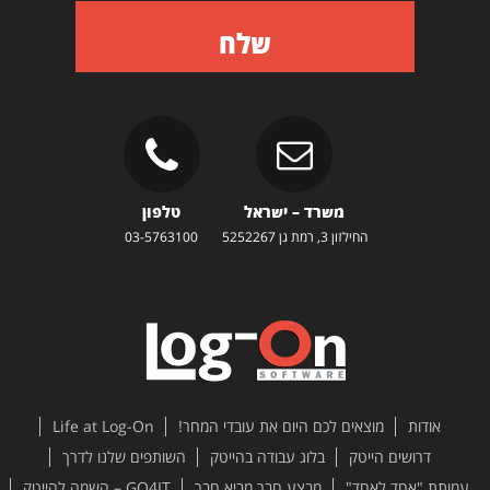
שלח
משרד – ישראל
טלפון
החילזון 3, רמת גן 5252267
03-5763100
אודות
מוצאים לכם היום את עובדי המחר!
Life at Log-On
דרושים הייטק
בלוג עבודה בהייטק
השותפים שלנו לדרך
עמותת "אחד לאחד"
מבצע חבר מביא חבר
GO4IT – השמה להייטק