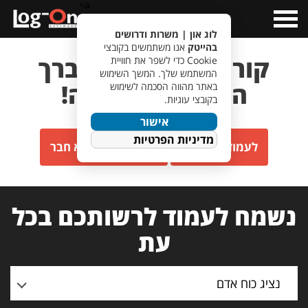
a>
Open
Menu
לוג און | משרות ודרושים
בהייטק
אנו משתמשים בקובצי
קורות החיים של חברך
Cookie כדי לשפר את חוויית
המשתמש שלך. המשך השימוש
התקבלו בהצלחה!
באתר מהווה הסכמה לשימוש
בקובצי עוגיות.
אישור
מדיניות הפרטיות
לעמוד המשרות
לעמוד חבר מביא חבר
נשמח לעמוד לרשותכם בכל
עת
נציג כוח אדם