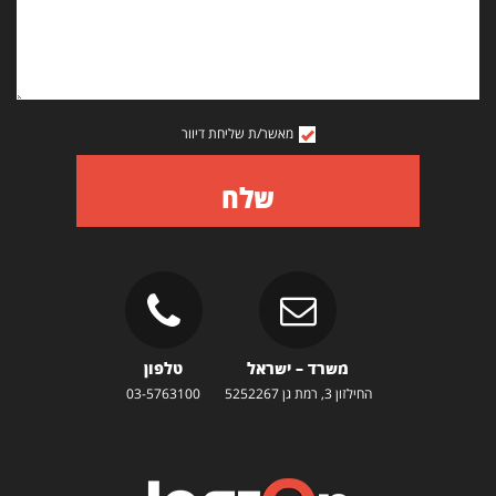
מאשר/ת שליחת דיוור
שלח
משרד – ישראל
טלפון
החילזון 3, רמת גן 5252267
03-5763100