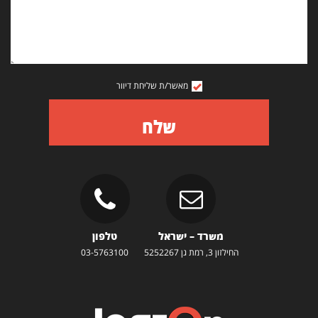
מאשר/ת שליחת דיוור
שלח
משרד – ישראל
טלפון
החילזון 3, רמת גן 5252267
03-5763100