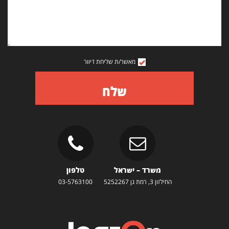
מאשר/ת שליחת דיוור
שלח
משרד – ישראל
טלפון
החילזון 3, רמת גן 5252267
03-5763100