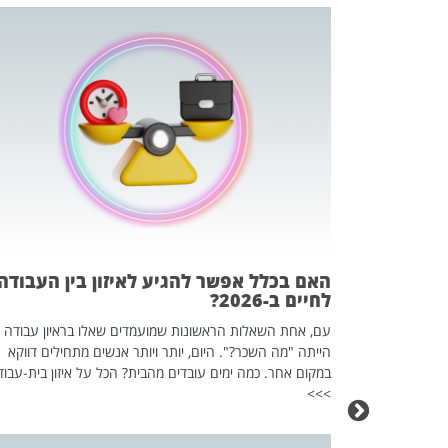
 המשחק
וא כלי שהופך
אז מה זה בדיוק
ים עליו? הכל
האם בכלל אפשר להגיע לאיזון בין העבודה
לחיים ב-2026?
עם, אחת השאלות הראשונות שמועמדים שאלו בראיון עבודה
הייתה "מה השכר?". היום, יותר ויותר אנשים מתחילים דווקא
במקום אחר. כמה ימים עובדים מהבית? הכל על איזון בית-עבוד
>>>