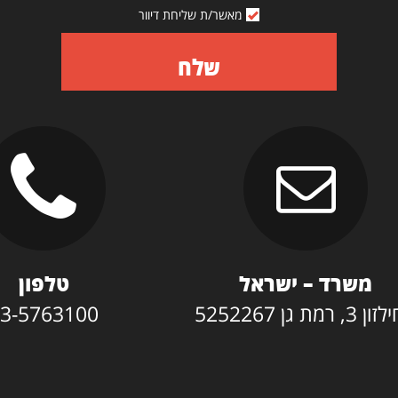
מאשר/ת שליחת דיוור
שלח
משרד – ישראל
טלפון
3, רמת גן 5252267
3-5763100