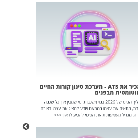
פוטרתם? כ
מה שנראה מצד א
וזו אולי הנקוד
מחוץ לארגון: פיטורים ב־2026 הם ל
להכיר את ATS - מערכת סינון קורות החיים
וטומטית מבפנים
תהליך הגיוס של 2026 בנוי משכבות. מי שמבין איך כל שכבה
דת, מתאים את עצמו בהתאם ויודע להציג את עצמו בצורה
ה, מגדיל משמעותית את הסיכוי להגיע לראיון >>>