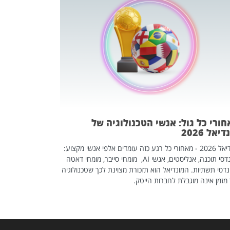
מחפשים עב
שכדאי לכם 
אז אם אתם מחפש
לשפר את הלינקדא
האנשים שכדאי ל
ורי כל גול: אנשי הטכנולוגיה של
יאל 2026
מונדיאל 2026 - מאחורי כל רגע כזה עומדים אלפי אנשי מקצוע:
מהנדסי תוכנה, אנליסטים, אנשי AI, מומחי סייבר, מומחי דאטה
דסי תשתיות. המונדיאל הוא תזכורת מצוינת לכך שטכנולוגיה
מזמן אינה מוגבלת לחברות הייטק.