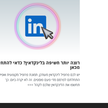
כה השקטה
 לדעת להשתמש בזה?
 ב-2026, זו כתבה שהיא בגדר
רוצה יותר חשיפה בלינקדאין? כדאי להתחי
מכאן
יש לכם פרופיל לינקדאין מעודכן, תמונת פרופיל מקצועית ואפיל
התחלתם לפרסם מדי פעם פוסטים. זה לא יקרה ביום. כך
תחשפו את הלינקדאין שלכם לקהל >>>