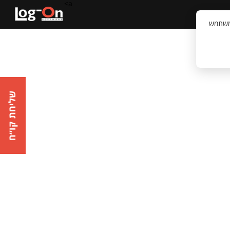
a>
קשר
וויית המשתמש
שליחת קו״ח