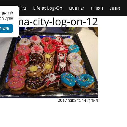
אודות
משרות
שירותים
Life at Log-On
בלוג
טבלאות
לוג און 
inema-city-log-on-12
שלך. המש
אישור
תאריך: 14 בדצמבר 2017