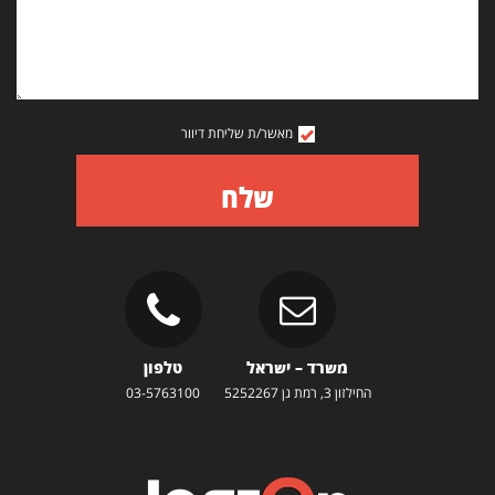
מאשר/ת שליחת דיוור
שלח
משרד – ישראל
טלפון
החילזון 3, רמת גן 5252267
03-5763100