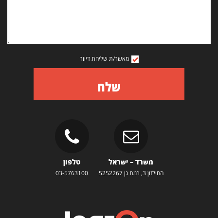
מאשר/ת שליחת דיוור
שלח
משרד – ישראל
טלפון
החילזון 3, רמת גן 5252267
03-5763100