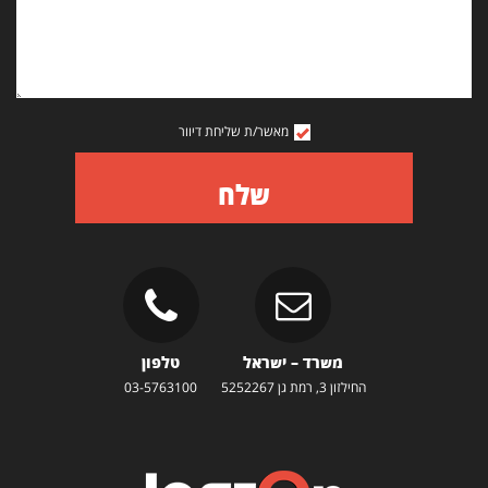
מאשר/ת שליחת דיוור
שלח
משרד – ישראל
טלפון
החילזון 3, רמת גן 5252267
03-5763100