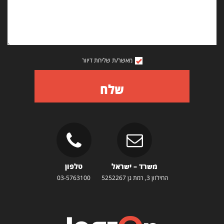
מאשר/ת שליחת דיוור
שלח
משרד – ישראל
טלפון
החילזון 3, רמת גן 5252267
03-5763100