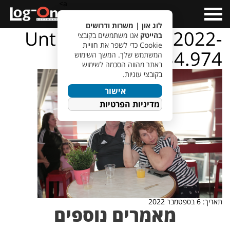
a>
Open
Menu
לוג און | משרות ודרושים
Untitled design – 2022-
בהייטק
אנו משתמשים בקובצי
Cookie כדי לשפר את חוויית
09-01T143934.974
המשתמש שלך. המשך השימוש
באתר מהווה הסכמה לשימוש
בקובצי עוגיות.
אישור
מדיניות הפרטיות
תאריך: 6 בספטמבר 2022
מאמרים נוספים