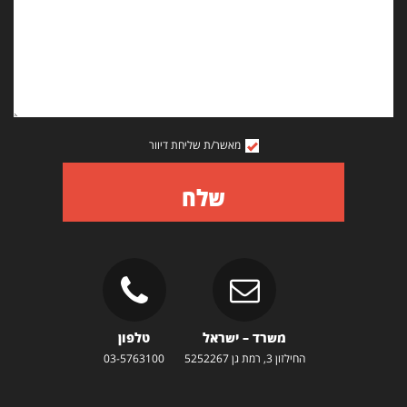
מאשר/ת שליחת דיוור
שלח
משרד – ישראל
טלפון
החילזון 3, רמת גן 5252267
03-5763100