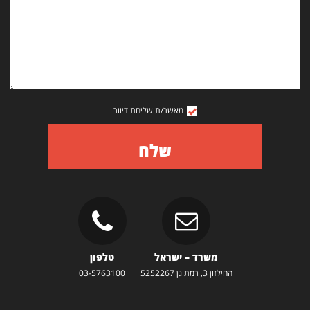
מאשר/ת שליחת דיוור
שלח
משרד – ישראל
טלפון
החילזון 3, רמת גן 5252267
03-5763100