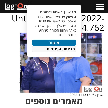
a>
Open
Menu
לוג און | משרות ודרושים
Untitled design – 2022-
בהייטק
אנו משתמשים בקובצי
Cookie כדי לשפר את חוויית
09-01T131434.762
המשתמש שלך. המשך השימוש
באתר מהווה הסכמה לשימוש
בקובצי עוגיות.
אישור
מדיניות הפרטיות
תאריך: 6 בספטמבר 2022
מאמרים נוספים