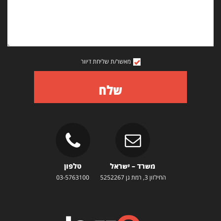
מאשר/ת שליחת דיוור
שלח
משרד – ישראל
טלפון
החילזון 3, רמת גן 5252267
03-5763100