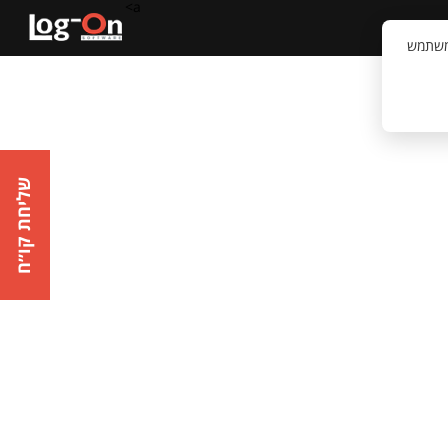
a>
קשר
וויית המשתמש
שליחת קו״ח