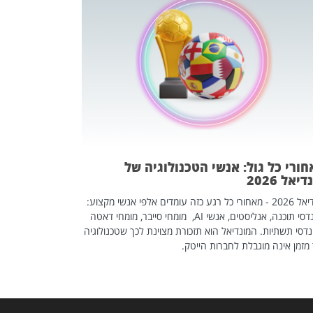
מחפשים עב
שכדאי לכם 
אז אם אתם מחפש
לשפר את הלינקדא
האנשים שכדאי ל
ורי כל גול: אנשי הטכנולוגיה של
יאל 2026
מונדיאל 2026 - מאחורי כל רגע כזה עומדים אלפי אנשי מקצוע:
מהנדסי תוכנה, אנליסטים, אנשי AI, מומחי סייבר, מומחי דאטה
דסי תשתיות. המונדיאל הוא תזכורת מצוינת לכך שטכנולוגיה
מזמן אינה מוגבלת לחברות הייטק.