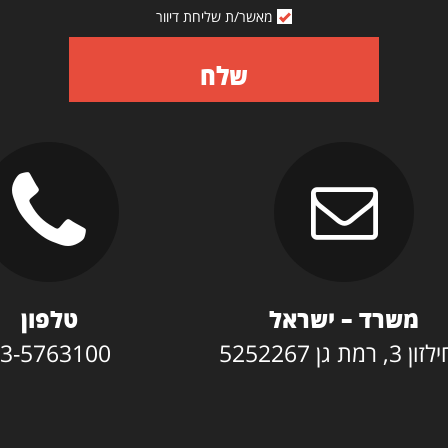
מאשר/ת שליחת דיוור
שלח
משרד – ישראל
טלפון
3, רמת גן 5252267
3-5763100