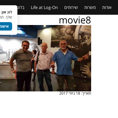
אודות
משרות
שירותים
Life at Log-On
בלוג
טבלאות
לוג און 
movie8
שלך. המש
אישור
תאריך: 18 ביולי 2017