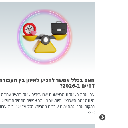
 המשחק
וא כלי שהופך
אז מה זה בדיוק
ים עליו? הכל
האם בכלל אפשר להגיע לאיזון בין העבודה
לחיים ב-2026?
עם, אחת השאלות הראשונות שמועמדים שאלו בראיון עבודה
הייתה "מה השכר?". היום, יותר ויותר אנשים מתחילים דווקא
במקום אחר. כמה ימים עובדים מהבית? הכל על איזון בית-עבוד
>>>