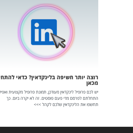
כה השקטה
 לדעת להשתמש בזה?
 ב-2026, זו כתבה שהיא בגדר
רוצה יותר חשיפה בלינקדאין? כדאי להתחי
מכאן
יש לכם פרופיל לינקדאין מעודכן, תמונת פרופיל מקצועית ואפיל
התחלתם לפרסם מדי פעם פוסטים. זה לא יקרה ביום. כך
תחשפו את הלינקדאין שלכם לקהל >>>