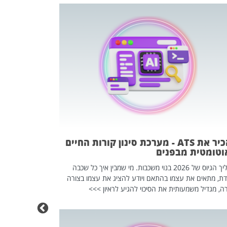
פוטרתם? כ
מה שנראה מצד א
וזו אולי הנקוד
מחוץ לארגון: פיטורים ב־2026 הם ל
להכיר את ATS - מערכת סינון קורות החיים
וטומטית מבפנים
תהליך הגיוס של 2026 בנוי משכבות. מי שמבין איך כל שכבה
דת, מתאים את עצמו בהתאם ויודע להציג את עצמו בצורה
ה, מגדיל משמעותית את הסיכוי להגיע לראיון >>>