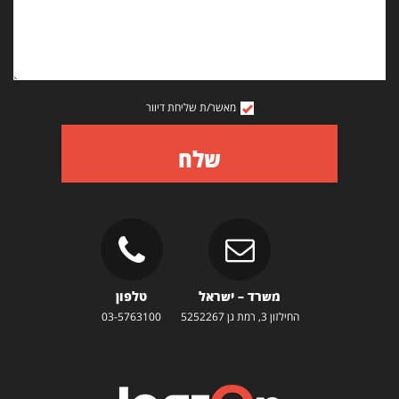
מאשר/ת שליחת דיוור
שלח
משרד – ישראל
טלפון
החילזון 3, רמת גן 5252267
03-5763100