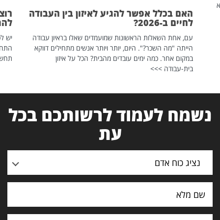
שהיא
האם בכלל אפשר להגיע לאיזון בין העבודה
רוצ
לחיים ב-2026?
להת
עם, אחת השאלות הראשונות שמועמדים שאלו בראיון עבודה
יש לכ
הייתה "מה השכר?". היום, יותר ויותר אנשים מתחילים דווקא
התחל
במקום אחר. כמה ימים עובדים מהבית? הכל על איזון
תחשפ
בית-עבודה >>>
נשמח לעמוד לרשותכם בכל
עת
נציג כוח אדם