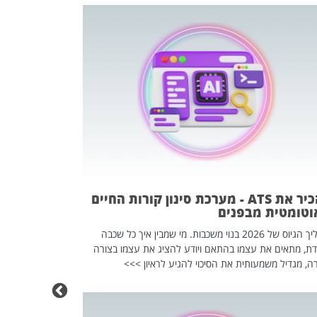
פוטרתם? כ
מה שנראה מצד א
וזו אולי הנקוד
מחוץ לארגון: פיטורים ב־2026 הם ל
להכיר את ATS - מערכת סינון קורות החיים
וטומטית מבפנים
תהליך הגיוס של 2026 בנוי משכבות. מי שמבין איך כל שכבה
דת, מתאים את עצמו בהתאם ויודע להציג את עצמו בצורה
ה, מגדיל משמעותית את הסיכוי להגיע לראיון >>>