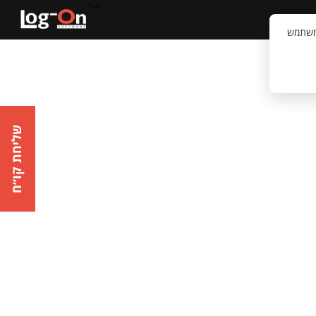
a>
קשר
וויית המשתמש
שליחת קו״ח