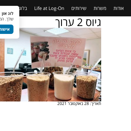
אודות
משרות
שירותים
Life at Log-On
בלוג
טבלאות
לוג און 
גיוס 2 ערוך
שלך. המש
אישור
תאריך: 28 באוקטובר 2021