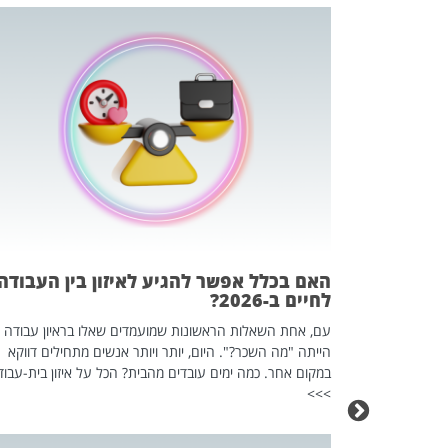
 המשחק
וא כלי שהופך
אז מה זה בדיוק
ים עליו? הכל
האם בכלל אפשר להגיע לאיזון בין העבודה
לחיים ב-2026?
עם, אחת השאלות הראשונות שמועמדים שאלו בראיון עבודה
הייתה "מה השכר?". היום, יותר ויותר אנשים מתחילים דווקא
במקום אחר. כמה ימים עובדים מהבית? הכל על איזון בית-עבוד
>>>