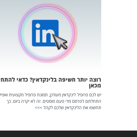
כה השקטה
 לדעת להשתמש בזה?
 ב-2026, זו כתבה שהיא בגדר
רוצה יותר חשיפה בלינקדאין? כדאי להתחי
מכאן
יש לכם פרופיל לינקדאין מעודכן, תמונת פרופיל מקצועית ואפיל
התחלתם לפרסם מדי פעם פוסטים. זה לא יקרה ביום. כך
תחשפו את הלינקדאין שלכם לקהל >>>