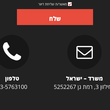
מאשר/ת שליחת דיוור
שלח
משרד – ישראל
טלפון
3, רמת גן 5252267
3-5763100