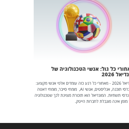
מחפשים עב
שכדאי לכם 
אז אם אתם מחפש
לשפר את הלינקדא
האנשים שכדאי ל
ורי כל גול: אנשי הטכנולוגיה של
יאל 2026
מונדיאל 2026 - מאחורי כל רגע כזה עומדים אלפי אנשי מקצוע:
מהנדסי תוכנה, אנליסטים, אנשי AI, מומחי סייבר, מומחי דאטה
דסי תשתיות. המונדיאל הוא תזכורת מצוינת לכך שטכנולוגיה
מזמן אינה מוגבלת לחברות הייטק.