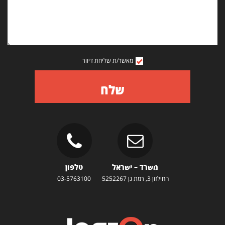
מאשר/ת שליחת דיוור
שלח
משרד – ישראל
טלפון
החילזון 3, רמת גן 5252267
03-5763100