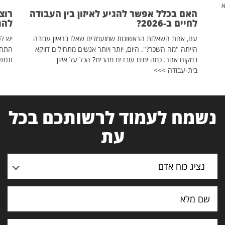
שהיא
האם בכלל אפשר להגיע לאיזון בין העבודה
רוצ
לחיים ב-2026?
להת
עם, אחת השאלות הראשונות שמועמדים שאלו בראיון עבודה
יש לכ
הייתה "מה השכר?". היום, יותר ויותר אנשים מתחילים דווקא
התחל
במקום אחר. כמה ימים עובדים מהבית? הכל על איזון
תחשפ
בית-עבודה >>>
נשמח לעמוד לרשותכם בכל
עת
נציג כוח אדם