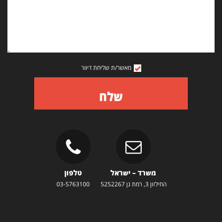
מאשר/ת שליחת דיוור
שלח
משרד – ישראל
טלפון
החילזון 3, רמת גן 5252267
03-5763100