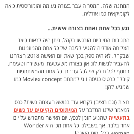
המתנה שלה. המסר הועבר בצורה נעימה והומוריסטית כיאה
לקומיקאית כמו אודליה.
נגע בכל אחת ואחת בצורה אישית...
התגובות החיוביות הורגשו בקהל. ניתן היה לראות כיצד
הצליחה אודליה להגיע לליבה של כל אחת מהמוזמנות
שבקהל. לא היה ספק בכך שאת יום האישה 2018 הצלחנו
להעביר לנשות לוג און בצורה משעשעת, מעשירה וטעימה.
בנוסף לכל חולק שי לכל עובדת. כל אחת מהמשתתפות
קיבלה כרטיס כניסה זוגי למתחם Moviex concept כמו
שמגיע להן!
רוצות (וגם רוצים) לקרוא עוד בנושא העצמה נשית? כנסו
למאמר שלנו המדבר על
המיתוסים הקיימים על נשים
בתעשייה
שהגיע הזמן לנפץ. יום האישה מתפרש על יום
אחד בלבד, אך בשבילנו כל אחת מכן היא Wonder
woman בכל ימות השנה!