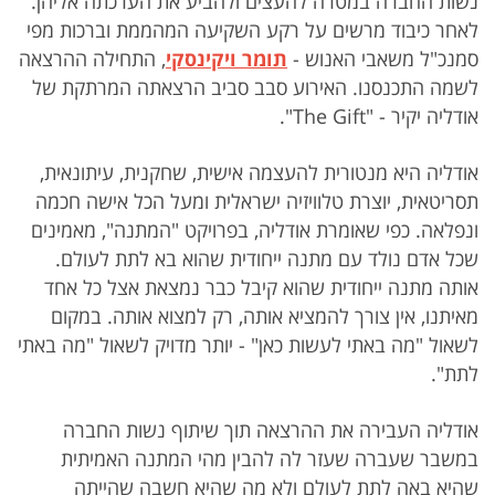
נשות החברה במטרה להעצים ולהביע את הערכתה אליהן.
לאחר כיבוד מרשים על רקע השקיעה המהממת וברכות מפי
סמנכ"ל משאבי האנוש -
תומר ויקינסקי
, התחילה ההרצאה
לשמה התכנסנו. האירוע סבב סביב הרצאתה המרתקת של
אודליה יקיר - "The Gift".
אודליה היא מנטורית להעצמה אישית, שחקנית, עיתונאית,
תסריטאית, יוצרת טלוויזיה ישראלית ומעל הכל אישה חכמה
ונפלאה. כפי שאומרת אודליה, בפרויקט "המתנה", מאמינים
שכל אדם נולד עם מתנה ייחודית שהוא בא לתת לעולם.
אותה מתנה ייחודית שהוא קיבל כבר נמצאת אצל כל אחד
מאיתנו, אין צורך להמציא אותה, רק למצוא אותה. במקום
לשאול "מה באתי לעשות כאן" - יותר מדויק לשאול "מה באתי
לתת".
אודליה העבירה את ההרצאה תוך שיתוף נשות החברה
במשבר שעברה שעזר לה להבין מהי המתנה האמיתית
שהיא באה לתת לעולם ולא מה שהיא חשבה שהייתה