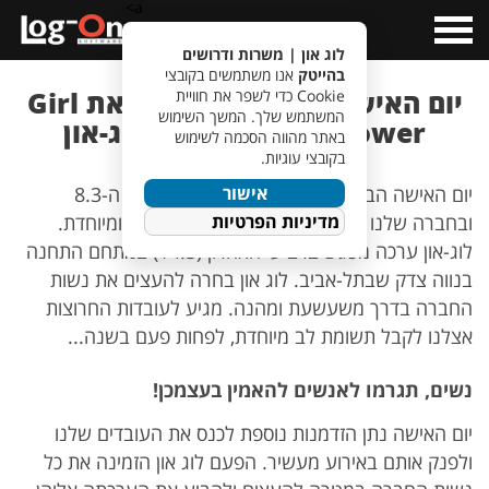
a>
Open
Menu
לוג און | משרות ודרושים
בהייטק
אנו משתמשים בקובצי
יום האישה הבינלאומי – הרצאת Girl
Cookie כדי לשפר את חוויית
המשתמש שלך. המשך השימוש
Power להעצמת נשות לוג-און
באתר מהווה הסכמה לשימוש
בקובצי עוגיות.
אישור
יום האישה הבינלאומי 2018 נערך ביום חמישי ה-8.3
מדיניות הפרטיות
ובחברה שלנו החליטו לציין זאת בצורה חגיגית ומיוחדת.
לוג-און ערכה מפגש ברביעי האחרון (14.3) במתחם התחנה
בנווה צדק שבתל-אביב. לוג און בחרה להעצים את נשות
החברה בדרך משעשעת ומהנה. מגיע לעובדות החרוצות
אצלנו לקבל תשומת לב מיוחדת, לפחות פעם בשנה...
נשים, תגרמו לאנשים להאמין בעצמכן!
יום האישה נתן הזדמנות נוספת לכנס את העובדים שלנו
ולפנק אותם באירוע מעשיר. הפעם לוג און הזמינה את כל