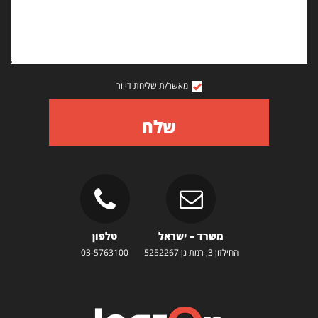
מאשר/ת שליחת דיוור
שלח
משרד – ישראל
טלפון
החילזון 3, רמת גן 5252267
03-5763100