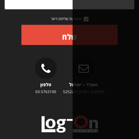
מאשר/ת שליחת דיוור
שלח
משרד – ישראל
טלפון
זון 3, רמת גן 5252267
03-5763100