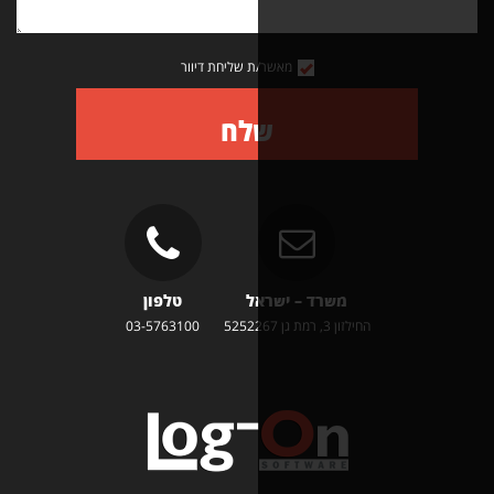
מאשר/ת שליחת דיוור
שלח
משרד – ישראל
טלפון
זון 3, רמת גן 5252267
03-5763100