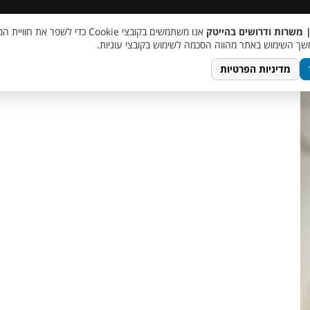
 שכר
סוכן AI
מבצע חבר מביא חבר
מעורבות חברתית
צור 
| משרות ודרושים בהייטק
אנו משתמשים בקובצי Cookie כדי לשפר את ח
photo_5765
ך השימוש באתר מהווה הסכמה לשימוש בקובצי עוגיות.
מדיניות הפרטיות