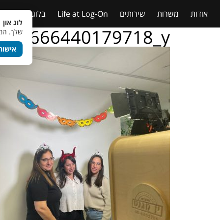
אודות
משרות
שירותים
Life at Log-On
בלוג
טבלאות
לוג און 
146666440179718_y
שלך. המש
אישור