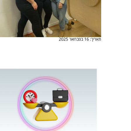
תאריך: 16 בפברואר 2025
 המשחק
וא כלי שהופך