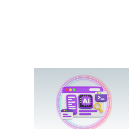
פוטרתם? כ
מה שנראה מצד א