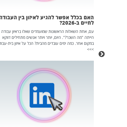
אז מה זה בדיוק
ים עליו? הכל
האם בכלל אפשר להגיע לאיזון בין העבודה
לחיים ב-2026?
עם, אחת השאלות הראשונות שמועמדים שאלו בראיון עבודה
הייתה "מה השכר?". היום, יותר ויותר אנשים מתחילים דווקא
במקום אחר. כמה ימים עובדים מהבית? הכל על איזון בית-עבוד
>>>
כה השקטה
 לדעת להשתמש בזה?
 ב-2026, זו כתבה שהיא בגדר