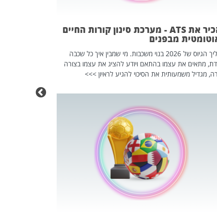
וזו אולי הנקוד
מחוץ לארגון: פיטורים ב־2026 הם ל
להכיר את ATS - מערכת סינון קורות החיים
וטומטית מבפנים
תהליך הגיוס של 2026 בנוי משכבות. מי שמבין איך כל שכבה
דת, מתאים את עצמו בהתאם ויודע להציג את עצמו בצורה
ה, מגדיל משמעותית את הסיכוי להגיע לראיון >>>
מחפשים עב
שכדאי לכם 
אז אם אתם מחפש
לשפר את הלינקדא
האנשים שכדאי ל