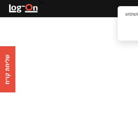
a>
קשר
וויית המשתמש
שליחת קו״ח