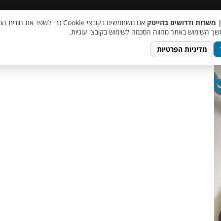
 שכר
סוכן AI
מבצע חבר מביא חבר
מעורבות חברתית
צור 
| משרות ודרושים בהייטק
אנו משתמשים בקובצי Cookie כדי לשפר את ח
photo_5765
ך השימוש באתר מהווה הסכמה לשימוש בקובצי עוגיות.
מדיניות הפרטיות