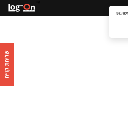
a>
קשר
וויית המשתמש
שליחת קו״ח