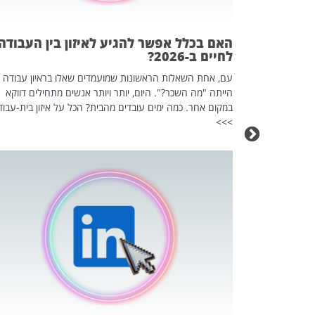
אז מה זה בדיוק
ים עליו? הכל
האם בכלל אפשר להגיע לאיזון בין העבודה
לחיים ב-2026?
עם, אחת השאלות הראשונות שמועמדים שאלו בראיון עבודה
הייתה "מה השכר?". היום, יותר ויותר אנשים מתחילים דווקא
במקום אחר. כמה ימים עובדים מהבית? הכל על איזון בית-עבוד
>>>
כה השקטה
 לדעת להשתמש בזה?
 ב-2026, זו כתבה שהיא בגדר