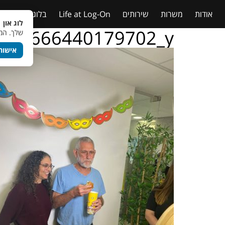
אודות
משרות
שירותים
Life at Log-On
בלוג
טבלאות
לוג און 
146666440179702_y
שלך. המש
אישור