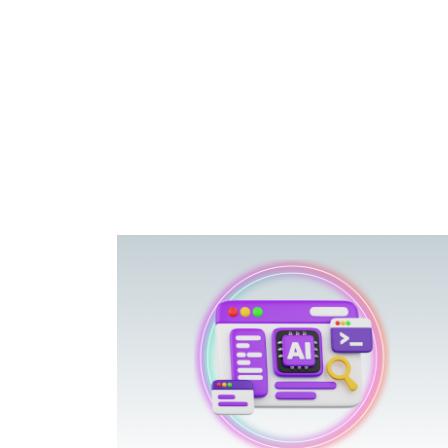
פוטרתם? כ
מה שנראה מצד א