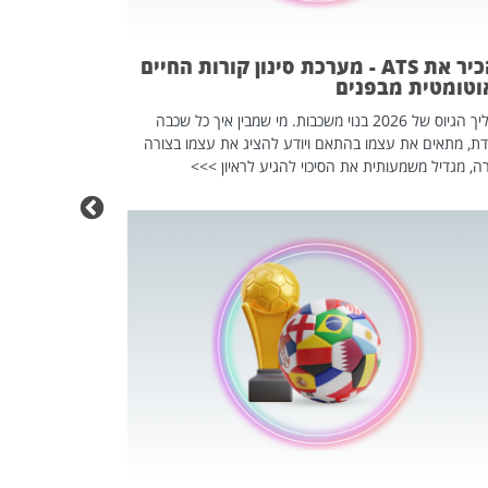
וזו אולי הנקוד
מחוץ לארגון: פיטורים ב־2026 הם ל
להכיר את ATS - מערכת סינון קורות החיים
וטומטית מבפנים
תהליך הגיוס של 2026 בנוי משכבות. מי שמבין איך כל שכבה
דת, מתאים את עצמו בהתאם ויודע להציג את עצמו בצורה
ה, מגדיל משמעותית את הסיכוי להגיע לראיון >>>
מחפשים עב
שכדאי לכם 
אז אם אתם מחפש
לשפר את הלינקדא
האנשים שכדאי ל