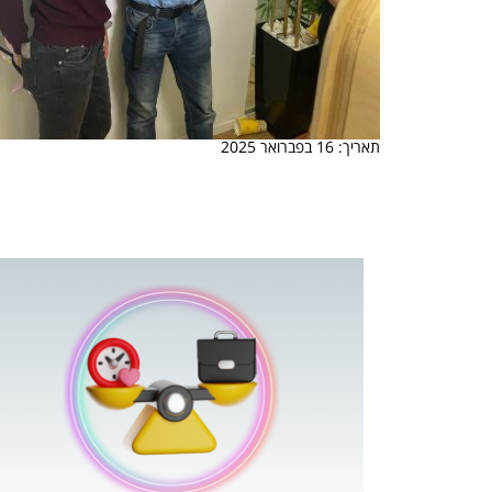
תאריך: 16 בפברואר 2025
 המשחק
וא כלי שהופך