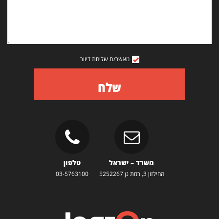
מאשר/ת שליחת דיוור
שלח
משרד – ישראל
טלפון
החילזון 3, רמת גן 5252267
03-5763100