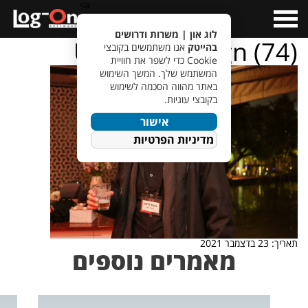
a>
Open
Menu
לוג און | משרות ודרושים
Untitled design (74)
בהייטק
אנו משתמשים בקובצי
Cookie כדי לשפר את חוויית
המשתמש שלך. המשך השימוש
באתר מהווה הסכמה לשימוש
בקובצי עוגיות.
אישור
מדיניות הפרטיות
תאריך: 23 בדצמבר 2021
מאמרים נוספים