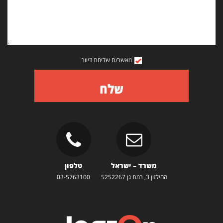
מאשר/ת שליחת דיוור
שלח
משרד – ישראל
טלפון
החילזון 3, רמת גן 5252267
03-5763100