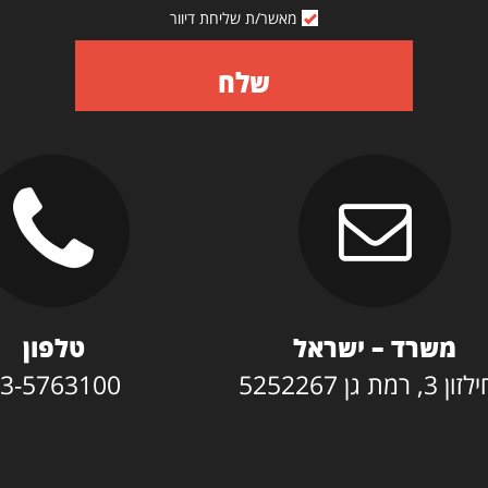
מאשר/ת שליחת דיוור
שלח
משרד – ישראל
טלפון
3, רמת גן 5252267
3-5763100