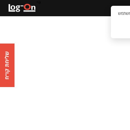
a>
קשר
וויית המשתמש
שליחת קו״ח