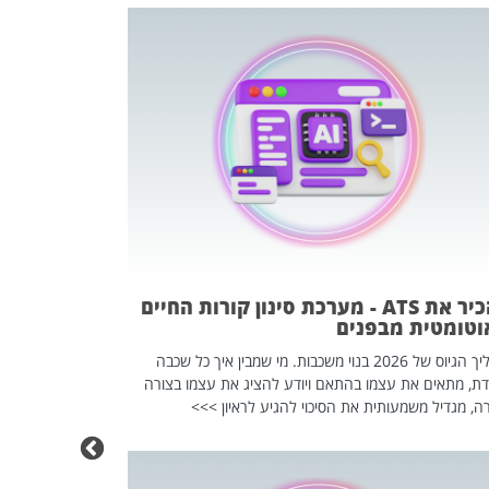
פוטרתם? כ
מה שנראה מצד א
וזו אולי הנקוד
מחוץ לארגון: פיטורים ב־2026 הם ל
להכיר את ATS - מערכת סינון קורות החיים
וטומטית מבפנים
תהליך הגיוס של 2026 בנוי משכבות. מי שמבין איך כל שכבה
דת, מתאים את עצמו בהתאם ויודע להציג את עצמו בצורה
ה, מגדיל משמעותית את הסיכוי להגיע לראיון >>>