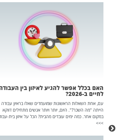
 המשחק
וא כלי שהופך
אז מה זה בדיוק
ים עליו? הכל
האם בכלל אפשר להגיע לאיזון בין העבודה
לחיים ב-2026?
עם, אחת השאלות הראשונות שמועמדים שאלו בראיון עבודה
הייתה "מה השכר?". היום, יותר ויותר אנשים מתחילים דווקא
במקום אחר. כמה ימים עובדים מהבית? הכל על איזון בית-עבוד
>>>