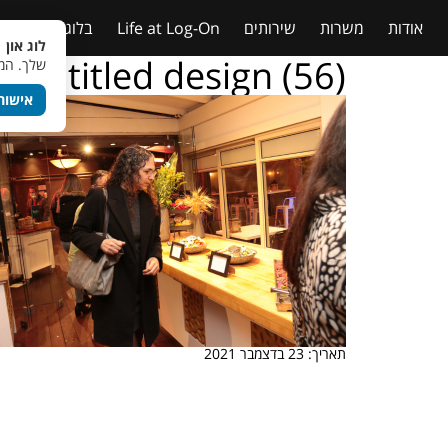
אודות
משרות
שירותים
Life at Log-On
בלוג
טבלאות
לוג און 
Untitled design (56)
שלך. המש
אישור
תאריך: 23 בדצמבר 2021