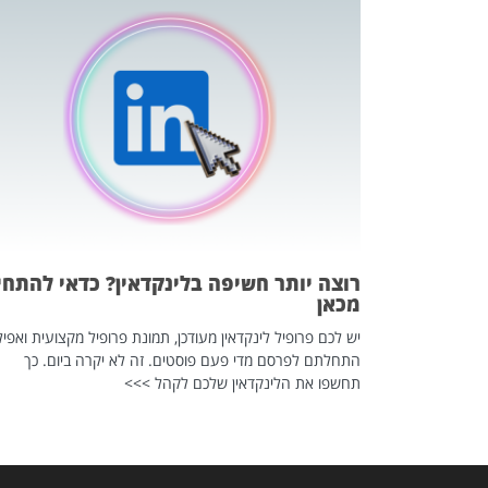
כה השקטה
 לדעת להשתמש בזה?
 ב-2026, זו כתבה שהיא בגדר
רוצה יותר חשיפה בלינקדאין? כדאי להתחי
מכאן
יש לכם פרופיל לינקדאין מעודכן, תמונת פרופיל מקצועית ואפיל
התחלתם לפרסם מדי פעם פוסטים. זה לא יקרה ביום. כך
תחשפו את הלינקדאין שלכם לקהל >>>