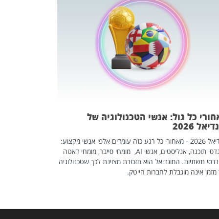
מחפשים עב
שכדאי לכם 
אז אם אתם מחפש
לשפר את הלינקדא
האנשים שכדאי ל
ורי כל גול: אנשי הטכנולוגיה של
יאל 2026
מונדיאל 2026 - מאחורי כל רגע כזה עומדים אלפי אנשי מקצוע:
מהנדסי תוכנה, אנליסטים, אנשי AI, מומחי סייבר, מומחי דאטה
דסי תשתיות. המונדיאל הוא תזכורת מצוינת לכך שטכנולוגיה
מזמן אינה מוגבלת לחברות הייטק.