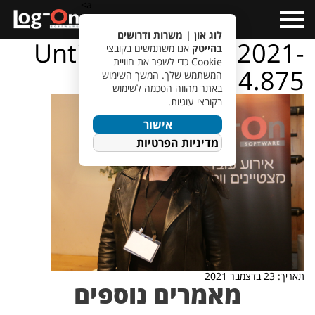
a>
Open
Menu
לוג און | משרות ודרושים
Untitled design – 2021-
בהייטק
אנו משתמשים בקובצי
Cookie כדי לשפר את חוויית
12-23T123214.875
המשתמש שלך. המשך השימוש
באתר מהווה הסכמה לשימוש
בקובצי עוגיות.
אישור
מדיניות הפרטיות
תאריך: 23 בדצמבר 2021
מאמרים נוספים