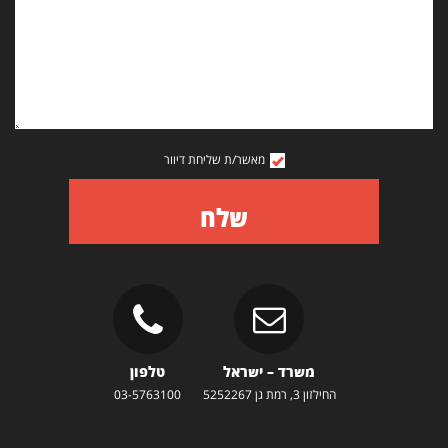
מאשר/ת שליחת דיוור
שלח
משרד – ישראל
טלפון
החילזון 3, רמת גן 5252267
03-5763100