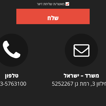
מאשר/ת שליחת דיוור
שלח
משרד – ישראל
טלפון
3, רמת גן 5252267
3-5763100