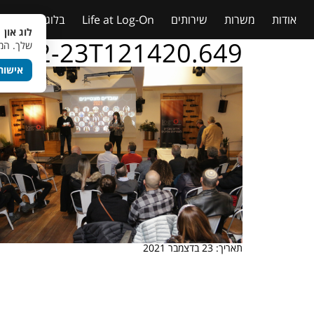
אודות
משרות
שירותים
Life at Log-On
בלוג
טבלאות
לוג און 
021-12-23T121420.649
שלך. המש
אישור
תאריך: 23 בדצמבר 2021