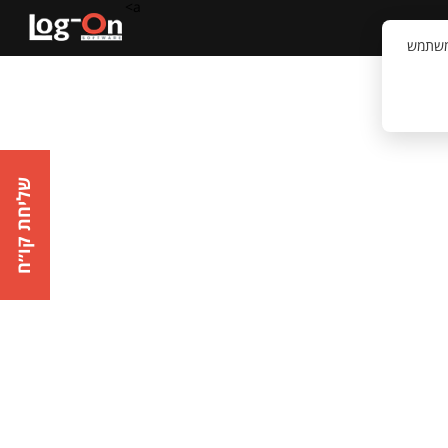
a>
קשר
וויית המשתמש
שליחת קו״ח