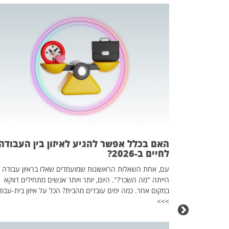
 המשחק
וא כלי שהופך
אז מה זה בדיוק
ים עליו? הכל
האם בכלל אפשר להגיע לאיזון בין העבודה
לחיים ב-2026?
עם, אחת השאלות הראשונות שמועמדים שאלו בראיון עבודה
הייתה "מה השכר?". היום, יותר ויותר אנשים מתחילים דווקא
במקום אחר. כמה ימים עובדים מהבית? הכל על איזון בית-עבוד
>>>