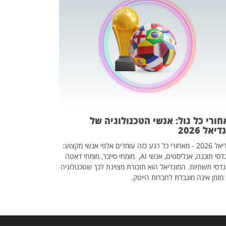
מחפשים עב
שכדאי לכם 
אז אם אתם מחפש
לשפר את הלינקדא
האנשים שכדאי ל
ורי כל גול: אנשי הטכנולוגיה של
יאל 2026
מונדיאל 2026 - מאחורי כל רגע כזה עומדים אלפי אנשי מקצוע:
מהנדסי תוכנה, אנליסטים, אנשי AI, מומחי סייבר, מומחי דאטה
דסי תשתיות. המונדיאל הוא תזכורת מצוינת לכך שטכנולוגיה
מזמן אינה מוגבלת לחברות הייטק.