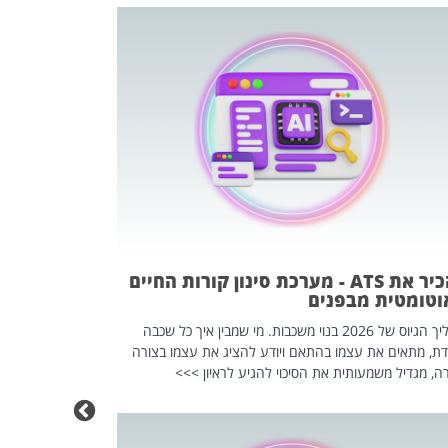
פוטרתם? כ
מה שנראה מצד א
וזו אולי הנקוד
מחוץ לארגון: פיטורים ב־2026 הם ל
להכיר את ATS - מערכת סינון קורות החיים
וטומטית מבפנים
תהליך הגיוס של 2026 בנוי משכבות. מי שמבין איך כל שכבה
דת, מתאים את עצמו בהתאם ויודע להציג את עצמו בצורה
ה, מגדיל משמעותית את הסיכוי להגיע לראיון >>>