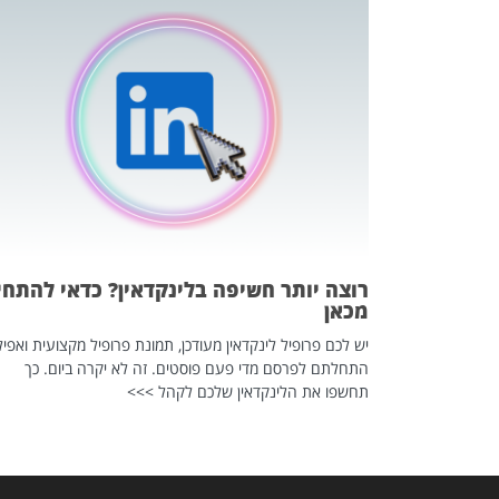
כה השקטה
 לדעת להשתמש בזה?
 ב-2026, זו כתבה שהיא בגדר
רוצה יותר חשיפה בלינקדאין? כדאי להתחי
מכאן
יש לכם פרופיל לינקדאין מעודכן, תמונת פרופיל מקצועית ואפיל
התחלתם לפרסם מדי פעם פוסטים. זה לא יקרה ביום. כך
תחשפו את הלינקדאין שלכם לקהל >>>