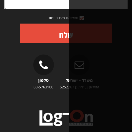
מאשר/ת שליחת דיוור
שלח
משרד – ישראל
טלפון
זון 3, רמת גן 5252267
03-5763100