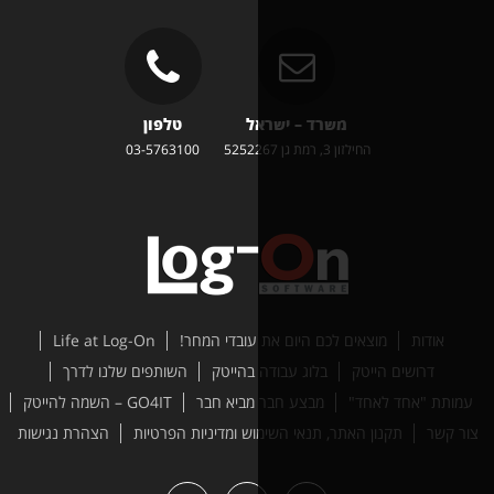
משרד – ישראל
טלפון
זון 3, רמת גן 5252267
03-5763100
ים לכם היום את עובדי המחר!
Life at Log-On
טק
בלוג עבודה בהייטק
השותפים שלנו לדרך
ד"
מבצע חבר מביא חבר
GO4IT – השמה להייטק
האתר, תנאי השימוש ומדיניות הפרטיות
הצהרת נגישות