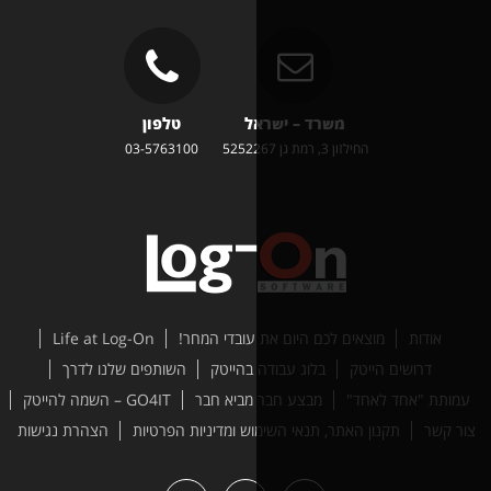
משרד – ישראל
טלפון
זון 3, רמת גן 5252267
03-5763100
ים לכם היום את עובדי המחר!
Life at Log-On
טק
בלוג עבודה בהייטק
השותפים שלנו לדרך
ד"
מבצע חבר מביא חבר
GO4IT – השמה להייטק
האתר, תנאי השימוש ומדיניות הפרטיות
הצהרת נגישות