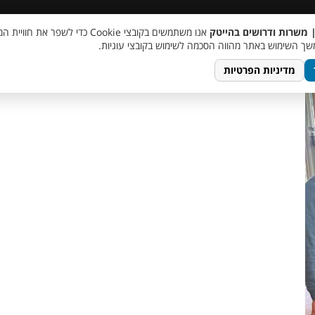
 שכר
סוכן AI
מבצע חבר מביא חבר
מעורבות חברתית
צור 
| משרות ודרושים בהייטק
אנו משתמשים בקובצי Cookie כדי לשפר את ח
photo_5911
ך השימוש באתר מהווה הסכמה לשימוש בקובצי עוגיות.
מדיניות הפרטיות