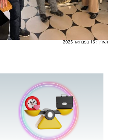
תאריך: 16 בפברואר 2025
 המשחק
וא כלי שהופך