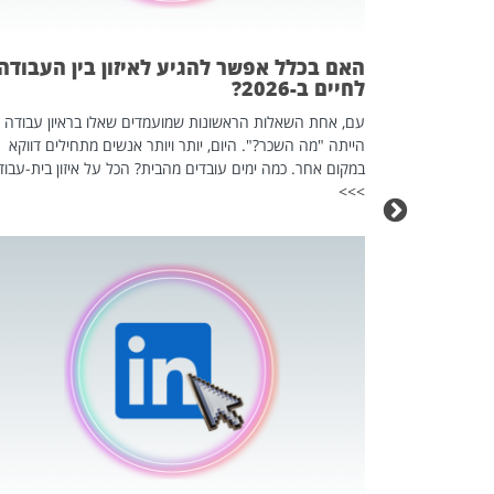
אז מה זה בדיוק
ים עליו? הכל
האם בכלל אפשר להגיע לאיזון בין העבודה
לחיים ב-2026?
עם, אחת השאלות הראשונות שמועמדים שאלו בראיון עבודה
הייתה "מה השכר?". היום, יותר ויותר אנשים מתחילים דווקא
במקום אחר. כמה ימים עובדים מהבית? הכל על איזון בית-עבוד
>>>
כה השקטה
 לדעת להשתמש בזה?
 ב-2026, זו כתבה שהיא בגדר