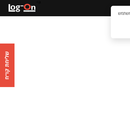
a>
קשר
וויית המשתמש
שליחת קו״ח