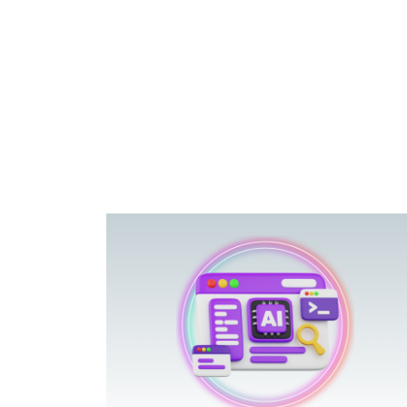
פוטרתם? כ
מה שנראה מצד א