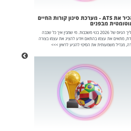
וזו אולי הנקוד
מחוץ לארגון: פיטורים ב־2026 הם ל
להכיר את ATS - מערכת סינון קורות החיים
וטומטית מבפנים
תהליך הגיוס של 2026 בנוי משכבות. מי שמבין איך כל שכבה
דת, מתאים את עצמו בהתאם ויודע להציג את עצמו בצורה
ה, מגדיל משמעותית את הסיכוי להגיע לראיון >>>
מחפשים עב
שכדאי לכם 
אז אם אתם מחפש
לשפר את הלינקדא
האנשים שכדאי ל