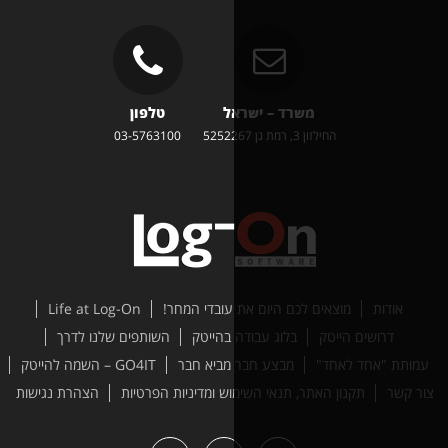
משרד – ישראל
טלפון
זון 3, רמת גן 5252267
03-5763100
ים לכם היום את עובדי המחר!
Life at Log-On
טק
בלוג עבודה בהייטק
השותפים שלנו לדרך
ד"
מבצע חבר מביא חבר
GO4IT – השמה להייטק
האתר, תנאי השימוש ומדיניות הפרטיות
הצהרת נגישות